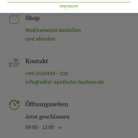
Impressum
Shop
Medikamente bestellen
und abholen
Kontakt
+49 (0)33433 - 228
info@adler-apotheke-buckow.de
Öffnungszeiten
Jetzt geschlossen
09:00 - 12:00