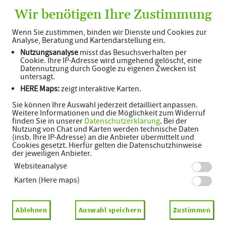
Wir benötigen Ihre Zustimmung
Wenn Sie zustimmen, binden wir Dienste und Cookies zur
Analyse, Beratung und Kartendarstellung ein.
Nutzungsanalyse
misst das Besuchsverhalten per
Cookie. Ihre IP-Adresse wird umgehend gelöscht, eine
Datennutzung durch Google zu eigenen Zwecken ist
untersagt.
HERE Maps:
zeigt interaktive Karten.
Sie können Ihre Auswahl jederzeit detailliert anpassen.
Weitere Informationen und die Möglichkeit zum Widerruf
Willkommen in Ihrer Adler
finden Sie in unserer
Datenschutzerklärung
. Bei der
Nutzung von Chat und Karten werden technische Daten
Apotheke
(insb. Ihre IP-Adresse) an die Anbieter übermittelt und
Cookies gesetzt. Hierfür gelten die Datenschutzhinweise
Ihre Wohlfühlapotheke im Kneipp-Heilbad Buckow
der jeweiligen Anbieter.
Websiteanalyse
Karten (Here maps)
Adresse
Hauptstr. 3
Ablehnen
Auswahl speichern
Zustimmen
15377 Buckow