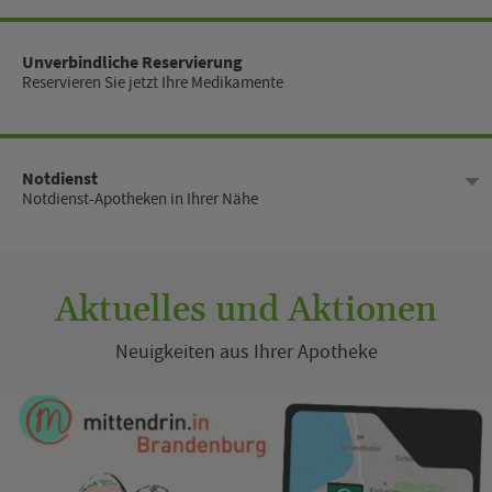
Montag
08:00 - 18:00
Unverbindliche Reservierung
Reservieren Sie jetzt Ihre Medikamente
Dienstag
08:00 - 18:00
Mittwoch
08:00 - 13:00
Notdienst
Notdienst-Apotheken in Ihrer Nähe
Donnerstag
08:00 - 18:00
Freitag
08:00 - 18:00
Aktuelles und Aktionen
Samstag
09:00 - 12:00
Neuigkeiten aus Ihrer Apotheke
Sonntag
Geschlossen